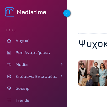
Mediatime
MENU
Ψυχο
Αρχική
Ροή Αναρτήσεων
Media
Επόμενα Επεισόδια
Gossip
Trends