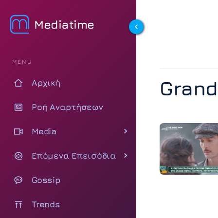
Mediatime
MENU
Grand
Αρχική
Ροή Αναρτήσεων
Media
Επόμενα Επεισόδια
Gossip
Trends