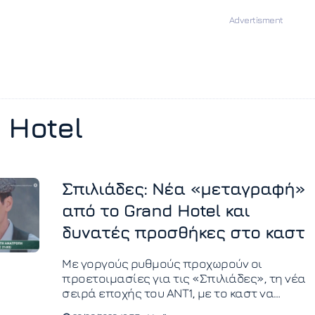
 Hotel
Σπιλιάδες: Νέα «μεταγραφή»
από το Grand Hotel και
δυνατές προσθήκες στο καστ
Με γοργούς ρυθμούς προχωρούν οι
προετοιμασίες για τις «Σπιλιάδες», τη νέα
σειρά εποχής του ΑΝΤ1, με το καστ να
ενισχύεται συνεχώς από γνωστούς