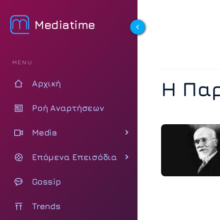
Mediatime
MENU
Η Πα
Αρχική
Ροή Αναρτήσεων
Media
Επόμενα Επεισόδια
Gossip
Trends