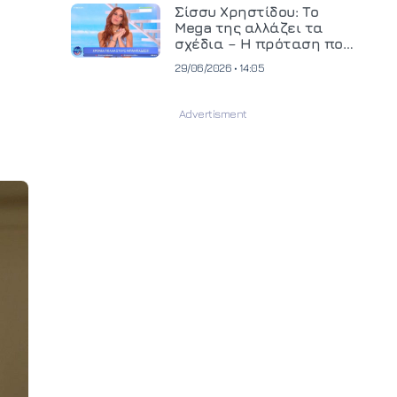
και ανεβάζει τον πήχη
Σίσσυ Χρηστίδου: Το
στην παραγωγή
Mega της αλλάζει τα
οπτικοακουστικού
σχέδια – Η πρόταση που
περιεχομένου
θα κρίνει το μέλλον της
29/06/2026 • 14:05