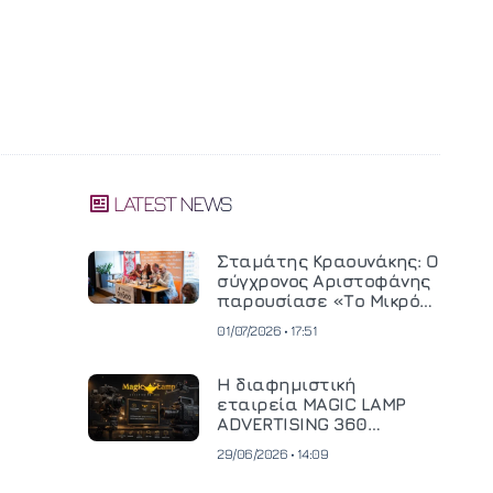
LATEST NEWS
Σταμάτης Κραουνάκης: Ο
σύγχρονος Αριστοφάνης
παρουσίασε «Το Μικρό
Μοναστηράκι» του
01/07/2026 • 17:51
Η διαφημιστική
εταιρεία MAGIC LAMP
ADVERTISING 360
επενδύει σε
29/06/2026 • 14:09
κινηματογραφική
τεχνολογία νέας γενιάς