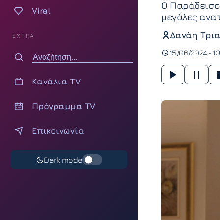
Ο Παράδεισος
Viral
μεγάλες ανα
Δανάη Τρια
EXTRA
15/06/2024 • 13
Κανάλια TV
Πρόγραμμα TV
Επικοινωνία
Dark mode