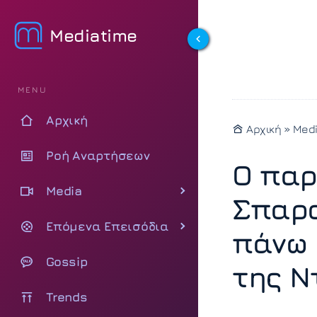
Mediatime
MENU
Αρχική
Αρχική
»
Med
Ροή Αναρτήσεων
Ο παρ
Media
Σπαρα
Επόμενα Επεισόδια
πάνω 
Gossip
της Ν
Trends