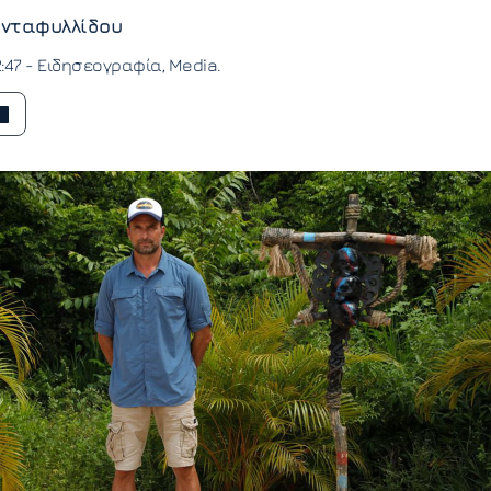
νταφυλλίδου
:47 -
Ειδησεογραφία
Media