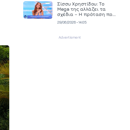
και ανεβάζει τον πήχη
Σίσσυ Χρηστίδου: Το
στην παραγωγή
Mega της αλλάζει τα
οπτικοακουστικού
σχέδια – Η πρόταση που
περιεχομένου
θα κρίνει το μέλλον της
29/06/2026 • 14:05