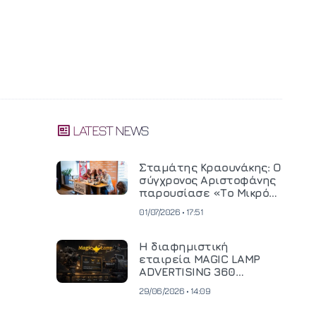
LATEST NEWS
Σταμάτης Κραουνάκης: Ο
σύγχρονος Αριστοφάνης
παρουσίασε «Το Μικρό
Μοναστηράκι» του
01/07/2026 • 17:51
Η διαφημιστική
εταιρεία MAGIC LAMP
ADVERTISING 360
επενδύει σε
29/06/2026 • 14:09
κινηματογραφική
τεχνολογία νέας γενιάς