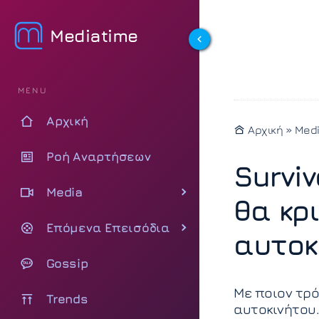
Mediatime
MENU
Αρχική
Αρχική
»
Med
Ροή Αναρτήσεων
Survi
Media
θα κρ
Επόμενα Επεισόδια
αυτοκ
Gossip
Με ποιον τρό
Trends
αυτοκινήτου.