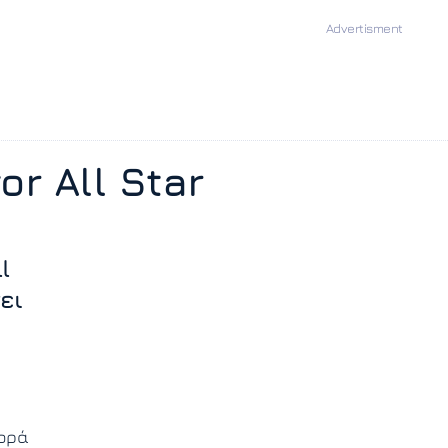
or All Star
l
ει
φορά