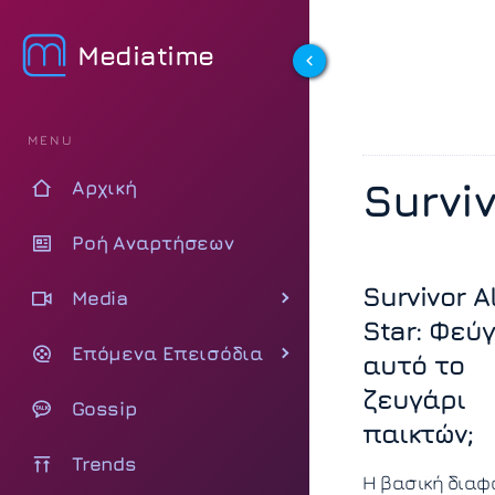
Mediatime
MENU
Surviv
Αρχική
Ροή Αναρτήσεων
Survivor Al
Media
Star: Φεύγ
Επόμενα Επεισόδια
αυτό το
ζευγάρι
Gossip
παικτών;
Trends
Η βασική δια