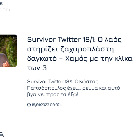
ε
ο του
τι οι
έφτουν
εφα
Survivor Twitter 18/1: Ο λαός
στηρίζει ζαχαροπλάστη
δαγκωτό – Χαμός με την κλίκα
των 3
Survivor Twitter 18/1: Ο Κώστας
Παπαδόπουλος έχει.... ρεύμα και αυτό
βγαίνει προς τα έξω!
18/01/2023 00:07 •
s,