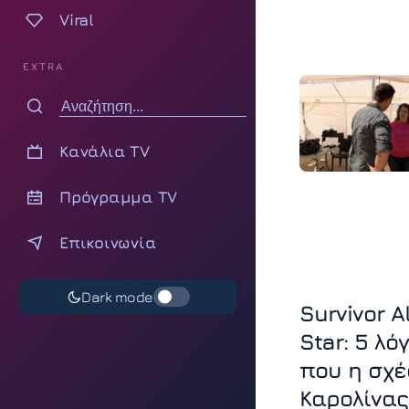
Viral
EXTRA
Κανάλια TV
Πρόγραμμα TV
Επικοινωνία
Dark mode
Survivor Al
Star: 5 λό
που η σχ
Καρολίνας