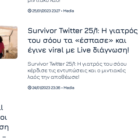
25/01/2023 23:27 • Media
Survivor Twitter 25/1: Η γιατρός
του σόου τα «έσπασε» και
έγινε viral με Live διάγνωση!
Survivor Twitter 25/1: Η γιατρός του σόου
κέρδισε τις εντυπώσεις και ο μιντιακός
λαός την αποθέωσε!
24/01/2023 23:36 • Media
l
γοι
έση
 –