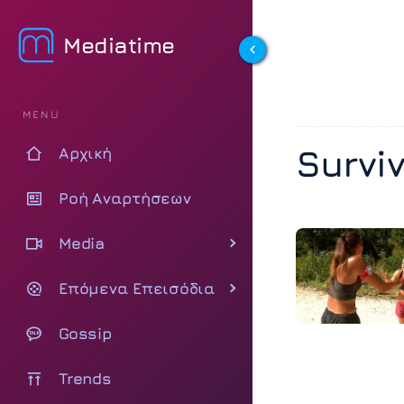
Mediatime
MENU
Surviv
Αρχική
Ροή Αναρτήσεων
Media
Επόμενα Επεισόδια
Gossip
Trends