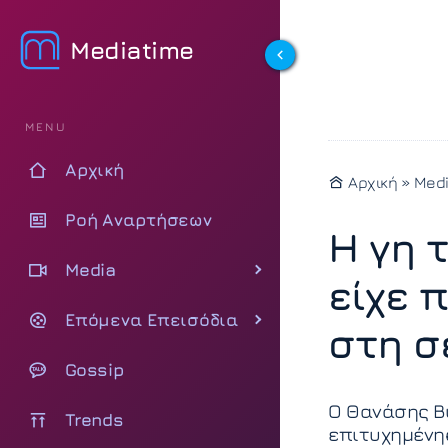
Mediatime
MENU
Αρχική
Αρχική
»
Med
Ροή Αναρτήσεων
Η γη 
Media
είχε π
Επόμενα Επεισόδια
στη σ
Gossip
Ο Θανάσης Βι
Trends
επιτυχημένης