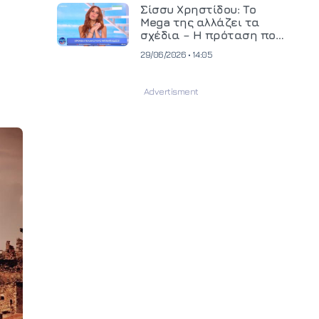
και ανεβάζει τον πήχη
Σίσσυ Χρηστίδου: Το
στην παραγωγή
Mega της αλλάζει τα
οπτικοακουστικού
σχέδια – Η πρόταση που
περιεχομένου
θα κρίνει το μέλλον της
29/06/2026 • 14:05