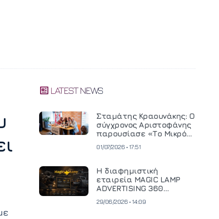
LATEST NEWS
υ
Σταμάτης Κραουνάκης: Ο
σύγχρονος Αριστοφάνης
παρουσίασε «Το Μικρό
ει
Μοναστηράκι» του
01/07/2026 • 17:51
Η διαφημιστική
εταιρεία MAGIC LAMP
ADVERTISING 360
επενδύει σε
29/06/2026 • 14:09
κινηματογραφική
με
τεχνολογία νέας γενιάς