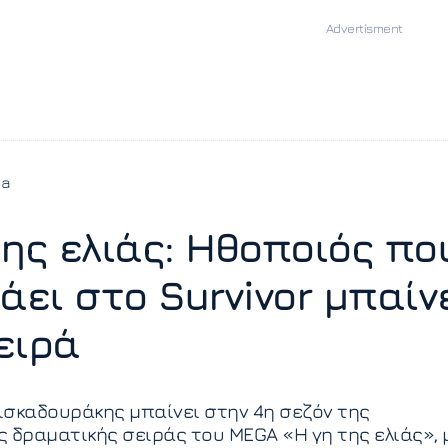
ia
της ελιάς: Ηθοποιός πο
άει στο Survivor μπαίν
ειρά
σκαδουράκης μπαίνει στην 4η σεζόν της
 δραματικής σειράς του MEGA «Η γη της ελιάς», 