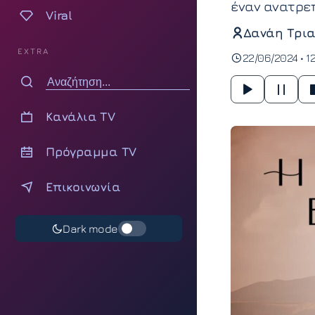
έναν ανατρεπ
Viral
Δανάη Τρια
EXTRA
22/06/2024 • 12
Κανάλια TV
Πρόγραμμα TV
Επικοινωνία
Dark mode