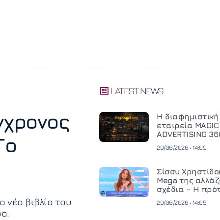
LATEST NEWS
γχρονος
Η διαφημιστική
εταιρεία MAGIC
ADVERTISING 36
Το
επενδύει σε
29/06/2026 • 14:09
κινηματογραφι
τεχνολογία νέας
και ανεβάζει το
Σίσσυ Χρηστίδου
στην παραγωγή
Mega της αλλάζ
οπτικοακουστικ
σχέδια – Η πρό
περιεχομένου
θα κρίνει το μέ
 νέο βιβλίο του
29/06/2026 • 14:05
ο.