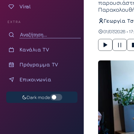
παρουσιάστη
Viral
Παρακολουθή
Γεωργία Τσ
EXTRA
01/07/2026 • 17
Κανάλια TV
Πρόγραμμα TV
Επικοινωνία
Dark mode