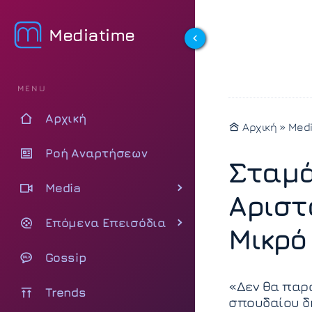
Mediatime
MENU
Αρχική
Αρχική
»
Med
Ροή Αναρτήσεων
Σταμά
Media
Αριστ
Επόμενα Επεισόδια
Μικρό
Gossip
«Δεν θα παρα
Trends
σπουδαίου δη