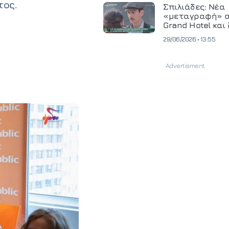
τος.
Σπιλιάδες: Νέα
«μεταγραφή» α
Grand Hotel και
προσθήκες στο 
29/06/2026 • 13:55