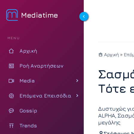
Mediatime
MENU
Αρχική
Αρχική
»
Επόμ
Ροή Αναρτήσεων
Σασμό
Media
Τότε 
Επόμενα Επεισόδια
Δυστυχώς γι
Gossip
ALPHA, Σασμό
μεγάλης
Trends
Στέφανος 