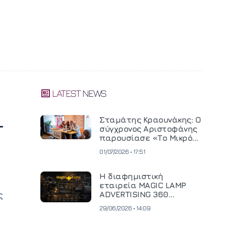
LATEST NEWS
-
Σταμάτης Κραουνάκης: Ο
σύγχρονος Αριστοφάνης
παρουσίασε «Το Μικρό
Μοναστηράκι» του
01/07/2026 • 17:51
Η διαφημιστική
εταιρεία MAGIC LAMP
ς
ADVERTISING 360
επενδύει σε
29/06/2026 • 14:09
κινηματογραφική
τεχνολογία νέας γενιάς