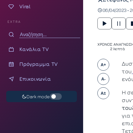
Viral
06/04/2023 • 2
EXTRA
ΧΡΟΝΟΣ ΑΝΑΓΝΩΣΗ
Κανάλια TV
2 λεπτά
Δυσ
Πρόγραμμα TV
A+
του
Επικοινωνία
ενό
A-
Η σε
A±
Dark mode
συν
του
για 
επι
Τετά