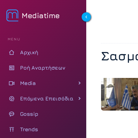
Mediatime
MENU
Σασμ
Αρχική
Ροή Αναρτήσεων
Media
Επόμενα Επεισόδια
Gossip
Trends