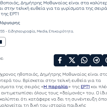
ηθοποιός, Δημήτρης Μοθωναίος είναι στα καλύτε
αι στην τελική ευθεία για τα γυρίσματα της σειρ
της ΕΡΤ1
Μάργαρης
:55 -
Ειδησεογραφία
Media
Επικαιρότητα
Σ:
9χρονος ηθοποιός, Δημήτρης Μοθωναίος είναι στ
τερά του. Βρίσκεται στην τελική ευθεία για τα
ίσματα της σειράς «
Η παραλία
» της
ΕΡΤ1
και πλέ
 αντιμετωπίσει όλους τους «δαίμονές» του. Ο ίδι
καλύπτει ότι κατάφερε να δει τη συνέντευξη όπ
ολογείται τη δική του ιστορία παιδικής