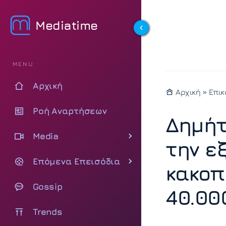
Mediatime
MENU
Αρχική
Αρχική
»
Επικ
Ροή Αναρτήσεων
Δημήτ
Media
την ε
Επόμενα Επεισόδια
κακοπ
Gossip
40.00
Trends