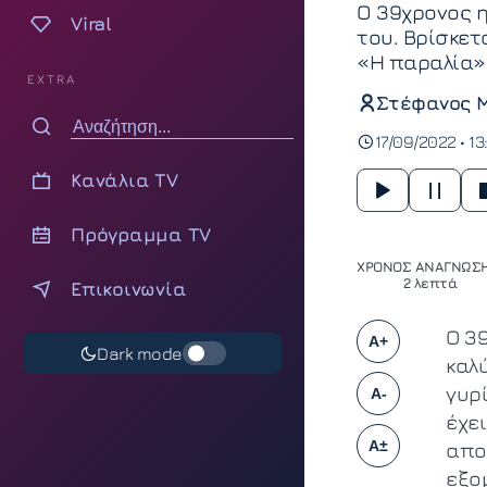
Ο 39χρονος 
Viral
του. Βρίσκετ
«Η παραλία» 
EXTRA
Στέφανος 
17/09/2022 • 13
Κανάλια TV
Πρόγραμμα TV
ΧΡΟΝΟΣ ΑΝΑΓΝΩΣΗ
2 λεπτά
Επικοινωνία
Ο 3
A+
Dark mode
καλύ
γυρ
A-
έχει
A±
απο
εξομ