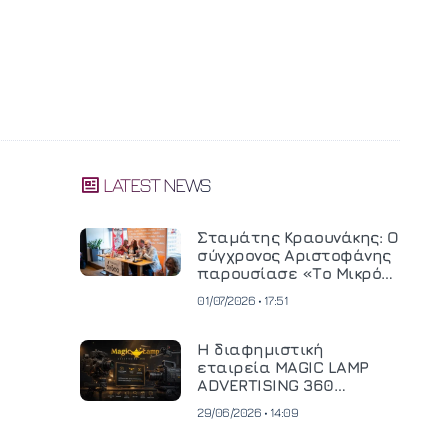
LATEST NEWS
Σταμάτης Κραουνάκης: Ο
σύγχρονος Αριστοφάνης
παρουσίασε «Το Μικρό
Μοναστηράκι» του
01/07/2026 • 17:51
Η διαφημιστική
εταιρεία MAGIC LAMP
ADVERTISING 360
επενδύει σε
29/06/2026 • 14:09
κινηματογραφική
τεχνολογία νέας γενιάς