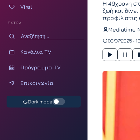
Η 49χρονη στ
Viral
ζωή και δίνε
προφίλ στις
EXTRA
Mediatime 
03/07/2025 • 1
Κανάλια TV
Πρόγραμμα TV
Επικοινωνία
Dark mode