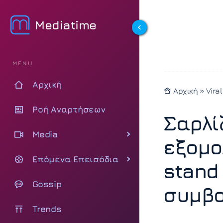
Mediatime
MENU
Αρχική
Αρχική
»
Viral
Ροή Αναρτήσεων
Σαρλί
Media
εξομο
Επόμενα Επεισόδια
stand 
Gossip
συμβο
Trends