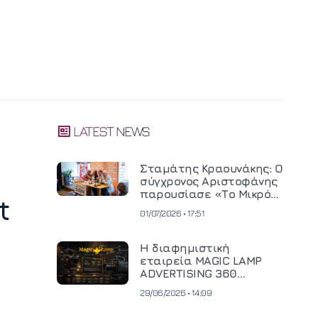
LATEST NEWS
Σταμάτης Κραουνάκης: Ο
σύγχρονος Αριστοφάνης
παρουσίασε «Το Μικρό
t
Μοναστηράκι» του
01/07/2026 • 17:51
Η διαφημιστική
εταιρεία MAGIC LAMP
ADVERTISING 360
επενδύει σε
29/06/2026 • 14:09
κινηματογραφική
τεχνολογία νέας γενιάς