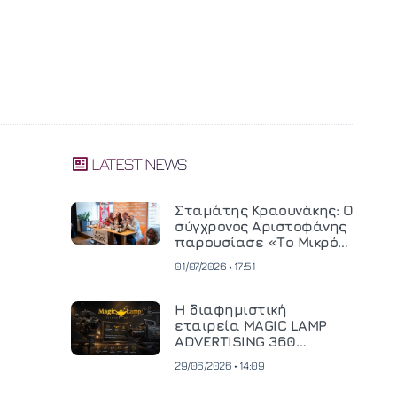
LATEST NEWS
Σταμάτης Κραουνάκης: Ο
σύγχρονος Αριστοφάνης
παρουσίασε «Το Μικρό
Μοναστηράκι» του
01/07/2026 • 17:51
Η διαφημιστική
εταιρεία MAGIC LAMP
ADVERTISING 360
επενδύει σε
29/06/2026 • 14:09
κινηματογραφική
τεχνολογία νέας γενιάς