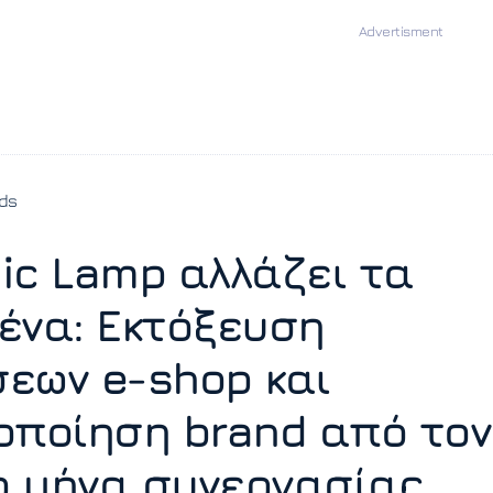
ds
ic Lamp αλλάζει τα
ένα: Εκτόξευση
εων e-shop και
οποίηση brand από τον
 μήνα συνεργασίας