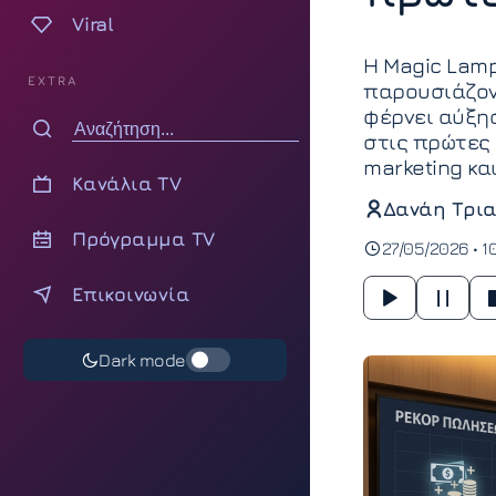
Viral
Η Magic Lamp
EXTRA
παρουσιάζον
φέρνει αύξη
στις πρώτες 
marketing κα
Κανάλια TV
Δανάη Τρια
Πρόγραμμα TV
27/05/2026 • 10
Επικοινωνία
Dark mode