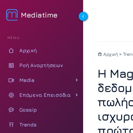
Mediatime
MENU
Αρχική
Αρχική
»
Tren
Ροή Αναρτήσεων
Η Mag
Media
δεδομ
Επόμενα Επεισόδια
πωλήσ
Gossip
ισχυρ
Trends
πρώτο