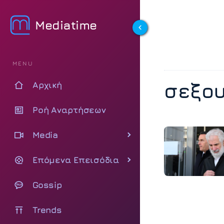
Mediatime
MENU
σεξου
Αρχική
Ροή Αναρτήσεων
Media
Επόμενα Επεισόδια
Gossip
Trends