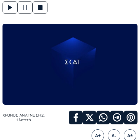
ΧΡΟΝΟΣ ΑΝΑΓΝΩΣΗΣ:
1 λεπτό
A+
A-
A±