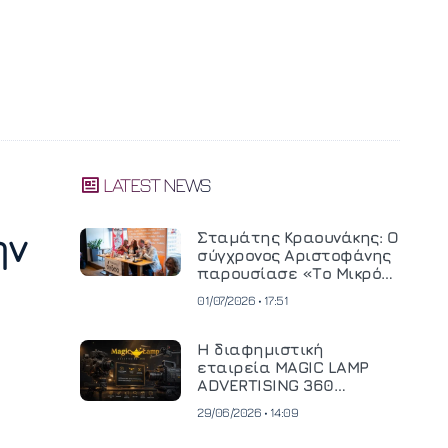
LATEST NEWS
ην
Σταμάτης Κραουνάκης: Ο
σύγχρονος Αριστοφάνης
παρουσίασε «Το Μικρό
Μοναστηράκι» του
01/07/2026 • 17:51
Η διαφημιστική
εταιρεία MAGIC LAMP
ADVERTISING 360
επενδύει σε
29/06/2026 • 14:09
κινηματογραφική
τεχνολογία νέας γενιάς