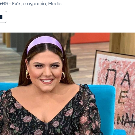
5:00 -
Ειδησεογραφία
Media