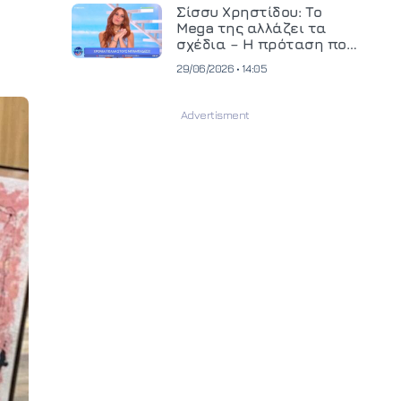
και ανεβάζει τον πήχη
Σίσσυ Χρηστίδου: Το
στην παραγωγή
Mega της αλλάζει τα
οπτικοακουστικού
σχέδια – Η πρόταση που
περιεχομένου
θα κρίνει το μέλλον της
29/06/2026 • 14:05