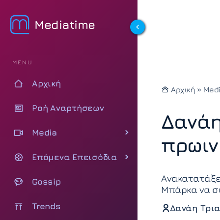
Mediatime
MENU
Αρχική
Αρχική
»
Med
Ροή Αναρτήσεων
Δανάη
Media
πρωιν
Επόμενα Επεισόδια
Ανακατατάξει
Gossip
Μπάρκα να σ
Trends
Δανάη Τρια