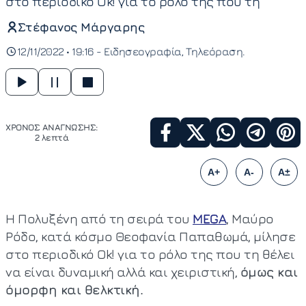
στο περιοδικό Οk! για το ρόλο της που τη
Στέφανος Μάργαρης
12/11/2022 • 19:16 -
Ειδησεογραφία
Τηλεόραση
ΧΡΟΝΟΣ ΑΝΑΓΝΩΣΗΣ:
2 λεπτά
A+
A-
A±
Η Πολυξένη από τη σειρά του
MEGA
, Μαύρο
Ρόδο, κατά κόσμο Θεοφανία Παπαθωμά, μίλησε
στο περιοδικό Οk! για το ρόλο της που τη θέλει
να είναι δυναμική αλλά και χειριστική,
όμως και
όμορφη και θελκτική.