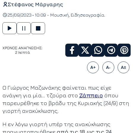
Στέφανος Μάργαρης
25/09/2023 • 10:09 -
Μουσική
Ειδησεογραφία
ΧΡΟΝΟΣ ΑΝΑΓΝΩΣΗΣ:
2 λεπτά
A+
A-
A±
Ο Γιώργος Μαζωνάκης φαίνεται πως είχε
ανάγκη για μία… τζούρα στο
Ζάππειο
όπου
παρευρέθηκε το βράδυ της Κυριακής (24/9) στη
γιορτή ανακύκλωσης.
Η εν λόγω γιορτή υπέρ της ανακύκλωσης
πραγματοποιήθηκε
από τις 18 ως τις 24