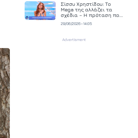
και ανεβάζει τον πήχη
Σίσσυ Χρηστίδου: Το
στην παραγωγή
Mega της αλλάζει τα
οπτικοακουστικού
σχέδια – Η πρόταση που
περιεχομένου
θα κρίνει το μέλλον της
29/06/2026 • 14:05