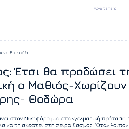
ενα Επεισόδια
ς: Έτσι θα προδώσει τ
ική ο Μαθιός-Χωρίζουν
ρης- Θοδώρα
νει στον Νικηφόρο μια επαγγελματική πρόταση,
για να τη σκεφτεί στη σειρά Σασμός. 'Οταν λοιπόν