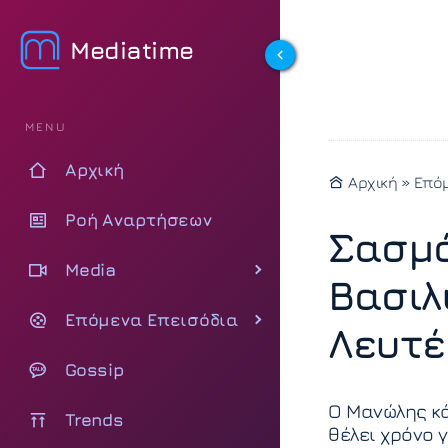
Mediatime
MENU
Αρχική
Αρχική
»
Επόμ
Ροή Αναρτήσεων
Σασμό
Media
Βασιλ
Επόμενα Επεισόδια
Λευτέ
Gossip
Ο Μανώλης κά
Trends
θέλει χρόνο 