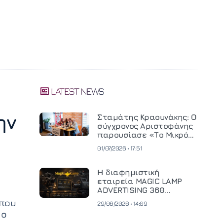
LATEST NEWS
ην
Σταμάτης Κραουνάκης: Ο
σύγχρονος Αριστοφάνης
παρουσίασε «Το Μικρό
Μοναστηράκι» του
01/07/2026 • 17:51
Η διαφημιστική
εταιρεία MAGIC LAMP
ADVERTISING 360
επενδύει σε
 που
29/06/2026 • 14:09
κινηματογραφική
 ο
τεχνολογία νέας γενιάς