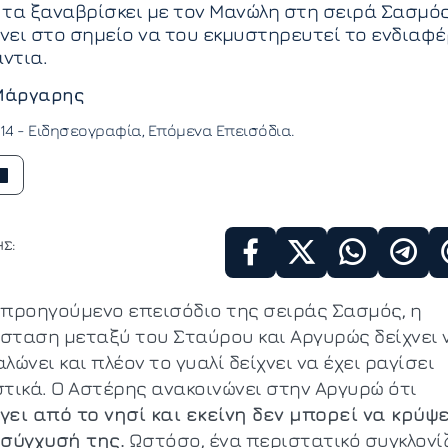
τα ξαναβρίσκει με τον Μανώλη στη σειρά Σασμός
ει στο σημείο να του εκμυστηρευτεί το ενδιαφ
άντια.
Μάργαρης
:14 -
Ειδησεογραφία
Επόμενα Επεισόδια
Σ:
 προηγούμενο επεισόδιο της σειράς Σασμός, η
σταση μεταξύ του Σταύρου και Αργυρώς δείχνει 
λώνει και πλέον το γυαλί δείχνει να έχει ραγίσει
στικά. Ο Αστέρης ανακοινώνει στην Αργυρώ ότι
γει από το νησί και εκείνη δεν μπορεί να κρύψε
 σύγχυσή της.
Ωστόσο, ένα περιστατικό συγκλονί