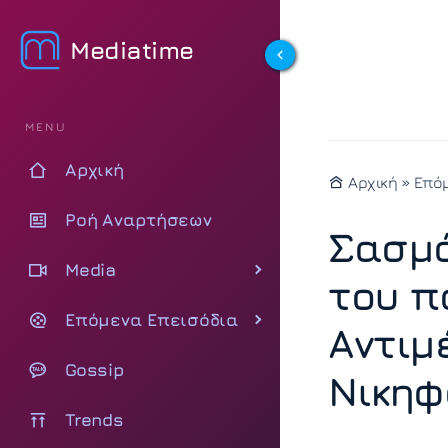
Mediatime
MENU
Αρχική
Αρχική
»
Επόμ
Ροή Αναρτήσεων
Σασμό
Media
του π
Επόμενα Επεισόδια
Αντιμ
Gossip
Νικηφ
Trends