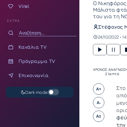
Ο Νικηφόρος 
Viral
Μάλιστα φτάν
του για τη Ν
EXTRA
Στέφανος 
24/10/2022 • 14
Κανάλια TV
Πρόγραμμα TV
ΧΡΟΝΟΣ ΑΝΑΓΝΩΣΗ
2 λεπτά
Επικοινωνία
Στο
A+
Dark mode
από
μεγα
A-
ορι
A±
φεύ
την