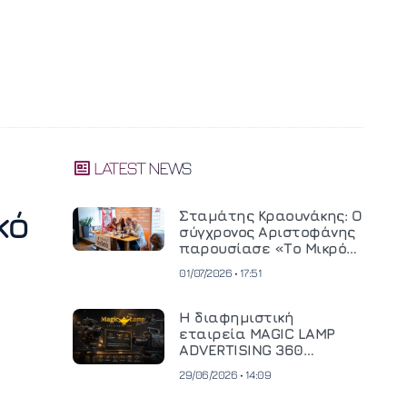
LATEST NEWS
κό
Σταμάτης Κραουνάκης: Ο
σύγχρονος Αριστοφάνης
παρουσίασε «Το Μικρό
Μοναστηράκι» του
01/07/2026 • 17:51
Η διαφημιστική
εταιρεία MAGIC LAMP
ADVERTISING 360
επενδύει σε
29/06/2026 • 14:09
κινηματογραφική
τεχνολογία νέας γενιάς