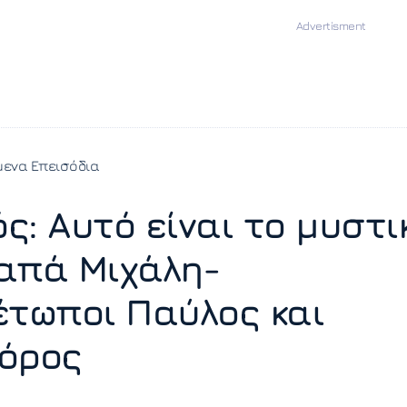
ενα Επεισόδια
ς: Αυτό είναι το μυστι
απά Μιχάλη-
έτωποι Παύλος και
όρος