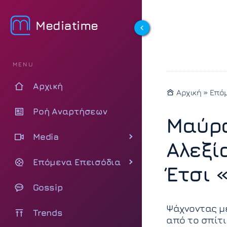
Mediatime
MENU
Αρχική
Αρχική
»
Επόμ
Ροή Αναρτήσεων
Μαύρο
Media
Αλεξί
Επόμενα Επεισόδια
Έτσι 
Gossip
Ψάχνοντας μέ
Trends
από το σπίτι