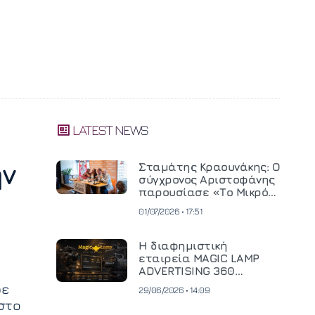
LATEST NEWS
ην
Σταμάτης Κραουνάκης: Ο
σύγχρονος Αριστοφάνης
παρουσίασε «Το Μικρό
Μοναστηράκι» του
01/07/2026 • 17:51
Η διαφημιστική
εταιρεία MAGIC LAMP
ADVERTISING 360
επενδύει σε
ρε
29/06/2026 • 14:09
κινηματογραφική
 στο
τεχνολογία νέας γενιάς