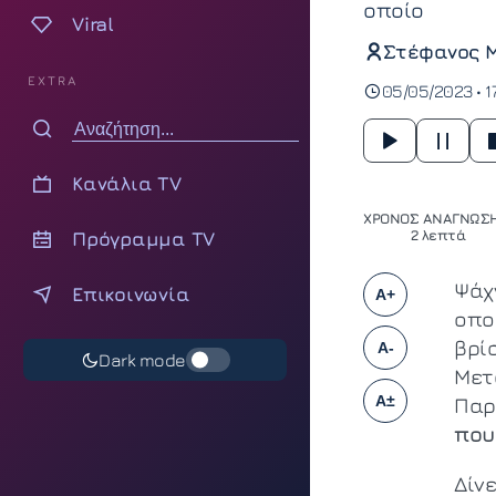
οποίο
Viral
Στέφανος 
EXTRA
05/05/2023 • 1
Κανάλια TV
ΧΡΟΝΟΣ ΑΝΑΓΝΩΣΗ
Πρόγραμμα TV
2 λεπτά
Ψάχ
Επικοινωνία
A+
οπο
βρί
A-
Dark mode
Μετ
A±
Παρ
που
Δίν