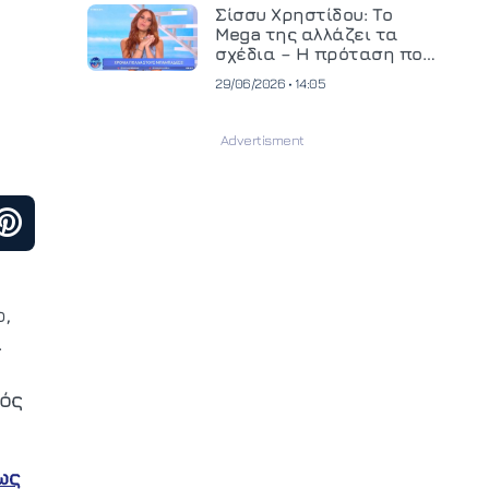
και ανεβάζει τον πήχη
Σίσσυ Χρηστίδου: Το
στην παραγωγή
Mega της αλλάζει τα
οπτικοακουστικού
σχέδια – Η πρόταση που
περιεχομένου
θα κρίνει το μέλλον της
29/06/2026 • 14:05
,
.
ός
ως