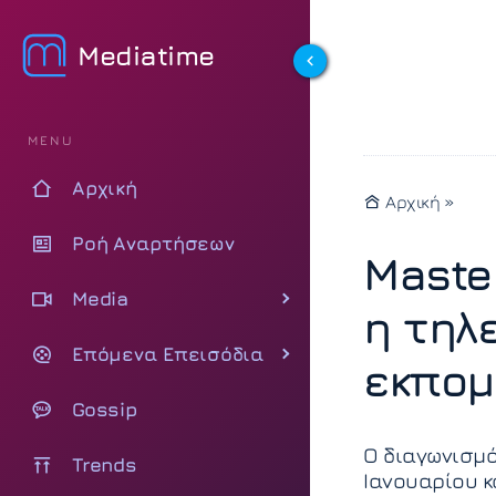
Mediatime
MENU
Αρχική
Αρχική
»
Ροή Αναρτήσεων
Maste
Media
η τηλ
Επόμενα Επεισόδια
εκπομ
Gossip
Ο διαγωνισμός
Trends
Ιανουαρίου κ