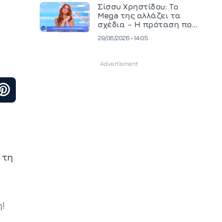
και ανεβάζει τον πήχη
Σίσσυ Χρηστίδου: Το
στην παραγωγή
Mega της αλλάζει τα
οπτικοακουστικού
σχέδια – Η πρόταση που
περιεχομένου
θα κρίνει το μέλλον της
29/06/2026 • 14:05
 τη
!