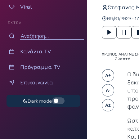
Viral
Στέφανος 
09/01/2023 • 17
EXTRA
Κανάλια TV
ΧΡΟΝΟΣ ΑΝΑΓΝΩΣΗ
2 λεπτά
Πρόγραμμα TV
Ο δ
A+
ξεκι
Επικοινωνία
υπο
A-
προ
Dark mode
A±
φαν
Ωστό
κατ
Και