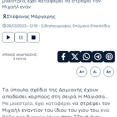
μαεστρία, έχει καταφέρει να στρέψει τον
Μιχαήλ εναν
Στέφανος Μάργαρης
29/12/2023 • 12:19 -
Ειδησεογραφία
Επόμενα Επεισόδια
ΧΡΟΝΟΣ ΑΝΑΓΝΩΣΗΣ:
3 λεπτά
A+
A-
A±
Τα ύπουλα σχέδια της Δαμιανής έχουν
αποδώσει καρπούς στη σειρά Η Μάγισσα…
Με μαεστρία, έχει καταφέρει
να στρέψει τον
Μιχαήλ εναντίον του ίδιου του γιου του
, ενώ
βάζοντας διαρκώς λόγια
στον Τζανή έχει