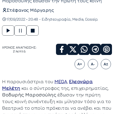
Μαροσούλης έδωσαν την πρώτη τους κοινή
Στέφανος Μάργαρης
17/09/2022 • 20:48 -
Ειδησεογραφία
Media
Gossip
ΧΡΟΝΟΣ ΑΝΑΓΝΩΣΗΣ:
2 λεπτά
A+
A-
A±
Η παρουσιάστρια του
MEGA
,
Ελεονώρα
Μελέτη
και ο σύντροφος της, επιχειρηματίας,
Θοδωρής Μαροσούλης
έδωσαν την πρώτη
τους κοινή συνέντευξη και μίλησαν τόσο για το
θεατρικό το οποίο πρόκειται να ανέβει και που