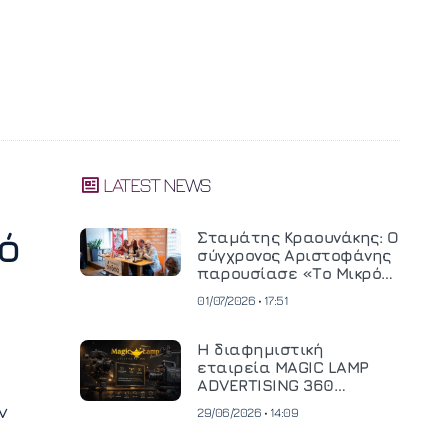
LATEST NEWS
ό
Σταμάτης Κραουνάκης: Ο
σύγχρονος Αριστοφάνης
παρουσίασε «Το Μικρό
Μοναστηράκι» του
01/07/2026 • 17:51
Η διαφημιστική
εταιρεία MAGIC LAMP
ADVERTISING 360
επενδύει σε
ν
29/06/2026 • 14:09
κινηματογραφική
τεχνολογία νέας γενιάς