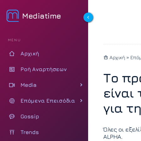
Mediatime
MENU
Αρχική
Αρχική
»
Επόμ
Ροή Αναρτήσεων
Το πρ
Media
είναι
Επόμενα Επεισόδια
για τ
Gossip
Όλες οι εξελ
Trends
ALPHA.