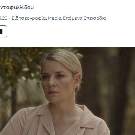
νταφυλλίδου
5:20 -
Ειδησεογραφία
Media
Επόμενα Επεισόδια