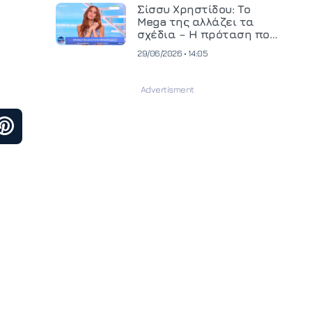
και ανεβάζει τον πήχη
Σίσσυ Χρηστίδου: Το
στην παραγωγή
Mega της αλλάζει τα
οπτικοακουστικού
σχέδια – Η πρόταση που
περιεχομένου
θα κρίνει το μέλλον της
29/06/2026 • 14:05