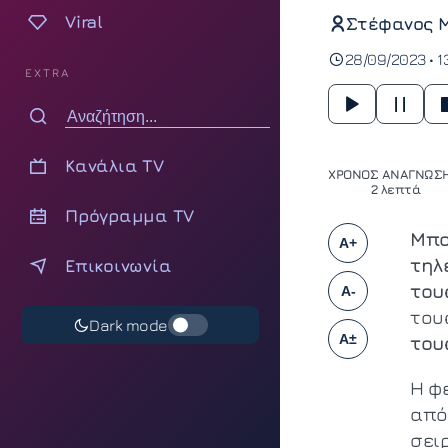
Viral
Στέφανος 
28/09/2023 • 13
EXTRA
Κανάλια TV
ΧΡΟΝΟΣ ΑΝΑΓΝΩΣΗ
2 λεπτά
Πρόγραμμα TV
Μπο
A+
τηλ
Επικοινωνία
του
A-
του
Dark mode
A±
του
Η φ
από
σειρ