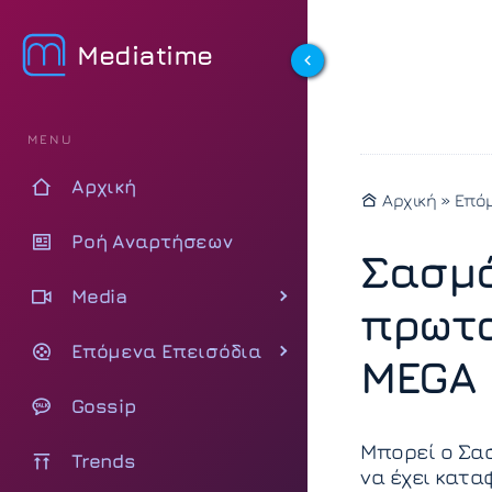
Mediatime
MENU
Αρχική
Αρχική
»
Επόμ
Ροή Αναρτήσεων
Σασμό
Media
πρωτα
Επόμενα Επεισόδια
MEGA 
Gossip
Μπορεί ο Σασ
Trends
να έχει κατα