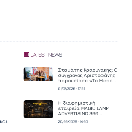
LATEST NEWS
Σταμάτης Κραουνάκης: Ο
σύγχρονος Αριστοφάνης
παρουσίασε «Το Μικρό
Μοναστηράκι» του
01/07/2026 • 17:51
Η διαφημιστική
εταιρεία MAGIC LAMP
ADVERTISING 360
επενδύει σε
και
29/06/2026 • 14:09
κινηματογραφική
τεχνολογία νέας γενιάς