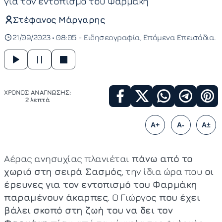
για τον εντοπισμό του Φαρμάκη
Στέφανος Μάργαρης
21/09/2023 • 08:05 -
Ειδησεογραφία
Επόμενα Επεισόδια
ΧΡΟΝΟΣ ΑΝΑΓΝΩΣΗΣ:
2 λεπτά
A+
A-
A±
Αέρας ανησυχίας πλανιέται
πάνω από το
χωριό στη σειρά Σασμός
, την ίδια ώρα που
οι
έρευνες για τον εντοπισμό του Φαρμάκη
παραμένουν άκαρπες
. Ο Γιώργος
που έχει
βάλει σκοπό στη ζωή του να δει τον