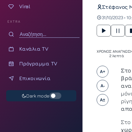
Viral
Στέφανος 
31/10/2023 • 10
EXTRA
Κανάλια TV
ΧΡΟΝΟΣ ΑΝΑΓΝΩΣΗ
2 λεπτά
Πρόγραμμα TV
Στο
A+
βρά
Επικοινωνία
ανα
A-
μόν
Dark mode
A±
ρίγ
απο
Στο
χωρ