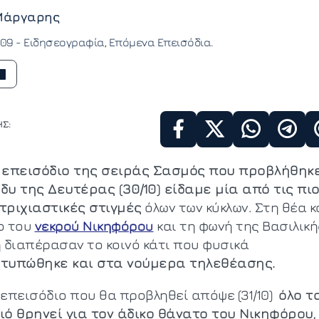
Μάργαρης
:09 -
Ειδησεογραφία
Επόμενα Επεισόδια
Σ:
 επεισόδιο της σειράς Σασμός που προβλήθηκε
δυ της Δευτέρας (30/10) είδαμε μία από τις πι
τριχιαστικές στιγμές
όλων των κύκλων. Στη θέα κ
ο του
νεκρού Νικηφόρου
και τη φωνή της Βασιλική
η διαπέρασαν το κοινό κάτι που φυσικά
τυπώθηκε και στα νούμερα τηλεθέασης.
 επεισόδιο που θα προβληθεί απόψε (31/10)
όλο τ
ιό θρηνεί για τον άδικο θάνατο του Νικηφόρου
,