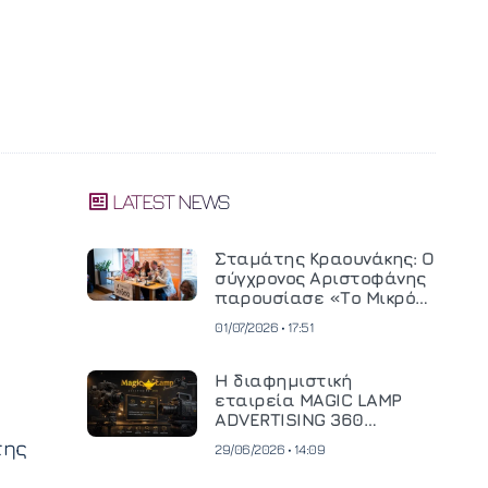
LATEST NEWS
Σταμάτης Κραουνάκης: Ο
σύγχρονος Αριστοφάνης
παρουσίασε «Το Μικρό
Μοναστηράκι» του
01/07/2026 • 17:51
Η διαφημιστική
εταιρεία MAGIC LAMP
ADVERTISING 360
επενδύει σε
της
29/06/2026 • 14:09
κινηματογραφική
τεχνολογία νέας γενιάς