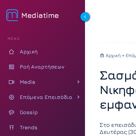
Mediatime
MENU
Αρχική
Αρχική
»
Επόμ
Ροή Αναρτήσεων
Σασμό
Media
Νικηφ
Επόμενα Επεισόδια
εμφαν
Gossip
Στο επεισόδ
Trends
Δευτέρας (30