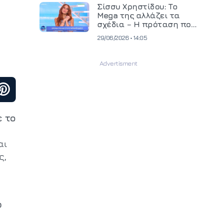
και ανεβάζει τον πήχη
Σίσσυ Χρηστίδου: Το
στην παραγωγή
Mega της αλλάζει τα
οπτικοακουστικού
σχέδια – Η πρόταση που
περιεχομένου
θα κρίνει το μέλλον της
29/06/2026 • 14:05
 το
ο
αι
ς,
ο