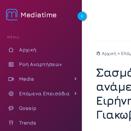
Mediatime
MENU
Αρχική
Αρχική
»
Επόμ
Ροή Αναρτήσεων
Σασμό
Media
ανάμε
Επόμενα Επεισόδια
Ειρήν
Gossip
Γιακω
Trends