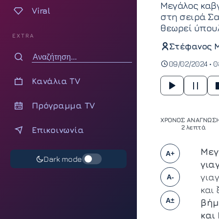
Μεγάλος καβγ
Viral
στη σειρά Σασ
θεωρεί ύπου
EXTRA
Στέφανος 
09/02/2024 • 0
Κανάλια TV
Πρόγραμμα TV
ΧΡΟΝΟΣ ΑΝΑΓΝΩΣΗ
2 λεπτά
Επικοινωνία
Μεγ
A+
Dark mode
για
για
A-
και 
A±
βήμ
και