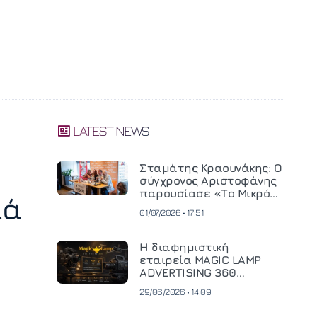
LATEST NEWS
Σταμάτης Κραουνάκης: Ο
σύγχρονος Αριστοφάνης
παρουσίασε «Το Μικρό
ιά
Μοναστηράκι» του
01/07/2026 • 17:51
Η διαφημιστική
εταιρεία MAGIC LAMP
ADVERTISING 360
επενδύει σε
29/06/2026 • 14:09
κινηματογραφική
τεχνολογία νέας γενιάς