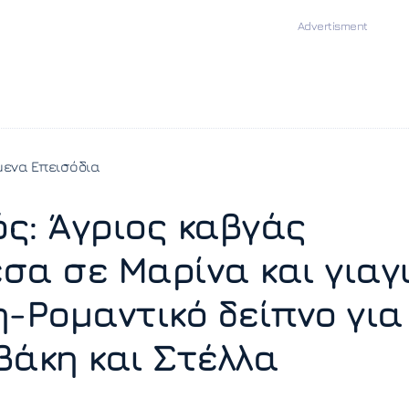
ενα Επεισόδια
ς: Άγριος καβγάς
σα σε Μαρίνα και γιαγ
η-Ρομαντικό δείπνο για
βάκη και Στέλλα