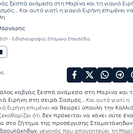
άς ξεσπά ανάμεσα στη Μαρίνα και τη γιαγιά Ειρ
μός... Και αυτό γιατί η γιαγιά Ειρήνη επιμένει να
λη
Μάργαρης
8:01 -
Ειδησεογραφία
Επόμενα Επεισόδια
Σ:
άλος καβγάς ξεσπά ανάμεσα στη Μαρίνα και 
γιά Ειρήνη στη σειρά Σασμός…
Και αυτό γιατί η
γιά Ειρήνη επιμένει
να θεωρεί ύπουλη την Καλλι
ξεκαθαρίζει ότι
δεν πρόκειται να κάνει ούτε έν
α στο ζήτημα της προσέγγισης Σταματάκηδων
 Βρουλάκηδων
, γεγονός που απογοητεύει τη Μαρ