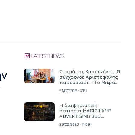
LATEST NEWS
ην
Σταμάτης Κραουνάκης: Ο
σύγχρονος Αριστοφάνης
παρουσίασε «Το Μικρό
ν
Μοναστηράκι» του
01/07/2026 • 17:51
Η διαφημιστική
εταιρεία MAGIC LAMP
ADVERTISING 360
επενδύει σε
29/06/2026 • 14:09
κινηματογραφική
τεχνολογία νέας γενιάς