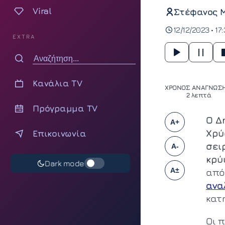
Viral
Στέφανος 
12/12/2023 • 17
EXTRA
Κανάλια TV
ΧΡΟΝΟΣ ΑΝΑΓΝΩΣΗ
2 λεπτά
Πρόγραμμα TV
Ο Δ
A+
Χρύ
Επικοινωνία
σει
A-
κρύ
Dark mode
A±
από
ανα
κατ
Οι π