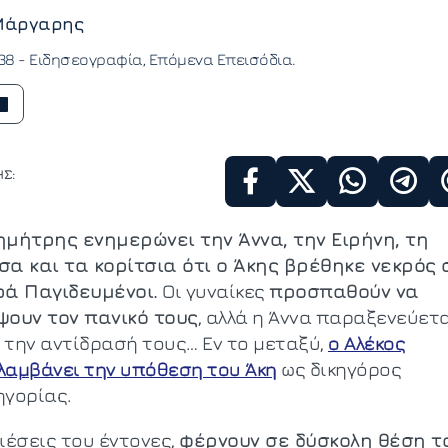
Μάργαρης
:38 -
Ειδησεογραφία
Επόμενα Επεισόδια
Σ:
ημήτρης ενημερώνει την Άννα, την Ειρήνη, τη
σα και τα κορίτσια ότι ο Άκης βρέθηκε νεκρός 
ρά Παγιδευμένοι.
Οι γυναίκες
προσπαθούν να
ψουν τον πανικό τους
, αλλά η Άννα παραξενεύετ
 την αντίδρασή τους… Εν το μεταξύ,
ο Αλέκος
λαμβάνει την υπόθεση του Άκη
ως δικηγόρος
ηγορίας.
ιέσεις του έντονες,
φέρνουν σε δύσκολη θέση τ