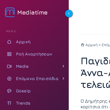
Mediatime
MENU
Αρχική
Αρχική
»
Επόμ
Ροή Αναρτήσεων
Παγιδ
Media
Άννα-
Επόμενα Επεισόδια
τελει
Gossip
Ο Δημήτρης ε
Trends
κορίτσια ότι