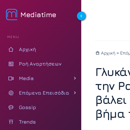
Mediatime
MENU
Αρχική
Αρχική
»
Επόμ
Ροή Αναρτήσεων
Γλυκά
Media
την Ρ
Επόμενα Επεισόδια
βάλει
Gossip
βήμα 
Trends