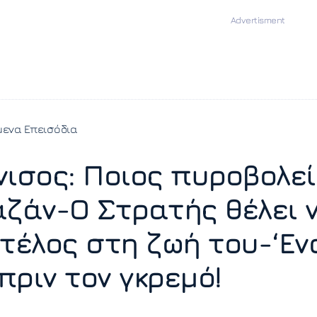
ενα Επεισόδια
νισος: Ποιος πυροβολεί
αζάν-Ο Στρατής θέλει 
 τέλος στη ζωή του-‘Εν
πριν τον γκρεμό!