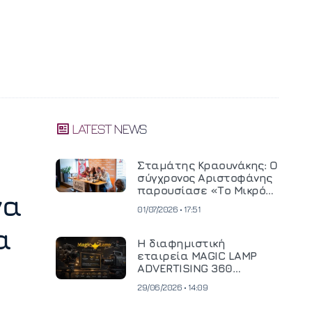
LATEST NEWS
Σταμάτης Κραουνάκης: Ο
σύγχρονος Αριστοφάνης
παρουσίασε «Το Μικρό
να
Μοναστηράκι» του
01/07/2026 • 17:51
α
Η διαφημιστική
εταιρεία MAGIC LAMP
ADVERTISING 360
επενδύει σε
29/06/2026 • 14:09
κινηματογραφική
τεχνολογία νέας γενιάς