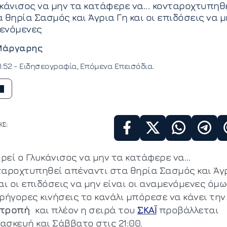
κάνισος να μην τα κατάφερε να... κονταροχτυπηθ
 θηρία Σασμός και Άγρια Γη και οι επιδόσεις να μ
μενόμενες
Μάργαρης
1:52 -
Ειδησεογραφία
Επόμενα Επεισόδια
Σ:
ρεί ο Γλυκάνισος να μην τα κατάφερε να…
ταροχτυπηθεί απέναντι στα θηρία Σασμός και Άγ
αι οι επιδόσεις να μην είναι οι αναμενόμενες όμω
ρήγορες κινήσεις το κανάλι μπόρεσε να κάνει την
ατροπή
και πλέον η σειρά του
ΣΚΑΪ
προβάλλεται
ασκευή και Σάββατο στις 21:00.