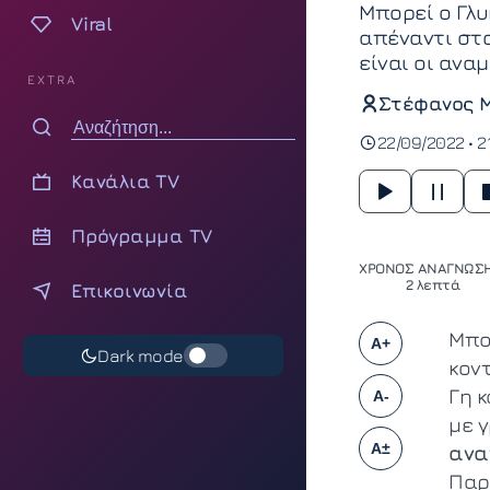
Μπορεί ο Γλυ
Viral
απέναντι στα
είναι οι ανα
EXTRA
Στέφανος 
22/09/2022 • 2
Κανάλια TV
Πρόγραμμα TV
ΧΡΟΝΟΣ ΑΝΑΓΝΩΣΗ
2 λεπτά
Επικοινωνία
Μπο
A+
Dark mode
κον
Γη κ
A-
με γ
A±
αν
Παρ