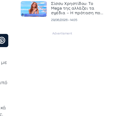
και ανεβάζει τον πήχη
Σίσσυ Χρηστίδου: Το
στην παραγωγή
Mega της αλλάζει τα
οπτικοακουστικού
σχέδια – Η πρόταση που
περιεχομένου
θα κρίνει το μέλλον της
29/06/2026 • 14:05
 με
από
ικά
ς,