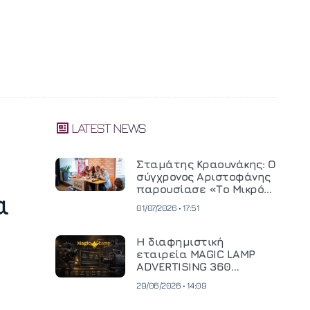
LATEST NEWS
Σταμάτης Κραουνάκης: Ο
σύγχρονος Αριστοφάνης
παρουσίασε «Το Μικρό
α
Μοναστηράκι» του
01/07/2026 • 17:51
Η διαφημιστική
εταιρεία MAGIC LAMP
ADVERTISING 360
επενδύει σε
29/06/2026 • 14:09
κινηματογραφική
τεχνολογία νέας γενιάς