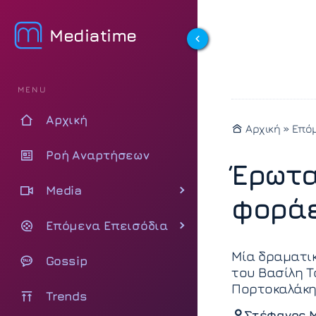
Mediatime
MENU
Αρχική
Αρχική
»
Επόμ
Ροή Αναρτήσεων
Έρωτα
Media
φοράε
Επόμενα Επεισόδια
Mία δραματικ
Gossip
του Βασίλη Τ
Πορτοκαλάκη
Trends
Στέφανος 