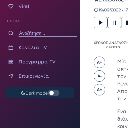
Viral
19/09/2022 • 1
EXTRA
ΧΡΟΝΟΣ ΑΝΑΓΝΩΣΗ
Κανάλια TV
2 λεπτά
Mία
Πρόγραμμα TV
A+
σκη
Επικοινωνία
τον
A-
Ρέν
A±
Απο
Dark mode
τον
Ένα
διά
κοι