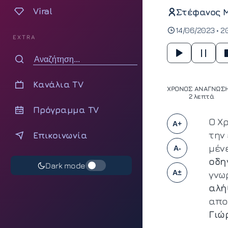
Viral
Στέφανος 
14/06/2023 • 2
EXTRA
Κανάλια TV
ΧΡΟΝΟΣ ΑΝΑΓΝΩΣΗ
2 λεπτά
Πρόγραμμα TV
Ο Χ
A+
την
Επικοινωνία
μένε
A-
οδη
Dark mode
A±
γνωρ
αλή
απο
Γιώ