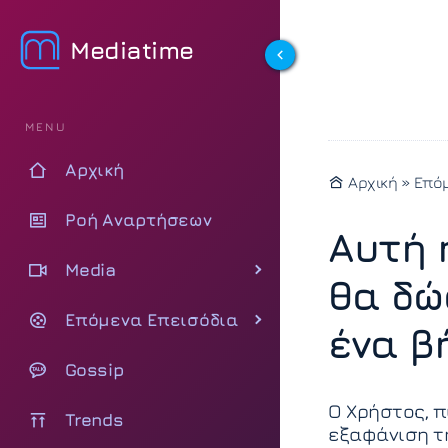
Mediatime
MENU
Αρχική
Αρχική
»
Επόμ
Ροή Αναρτήσεων
Αυτή 
Media
θα δώ
Επόμενα Επεισόδια
ένα β
Gossip
Ο Χρήστος, π
Trends
εξαφάνιση τη