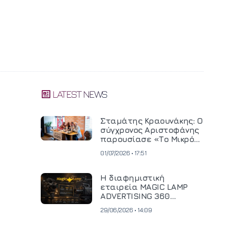
LATEST NEWS
Σταμάτης Κραουνάκης: Ο
σύγχρονος Αριστοφάνης
παρουσίασε «Το Μικρό
Μοναστηράκι» του
01/07/2026 • 17:51
Η διαφημιστική
εταιρεία MAGIC LAMP
ADVERTISING 360
επενδύει σε
29/06/2026 • 14:09
κινηματογραφική
τεχνολογία νέας γενιάς