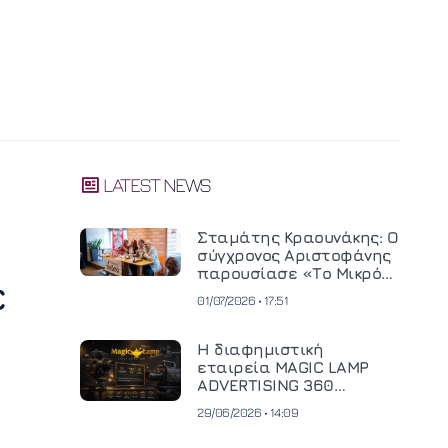
LATEST NEWS
Σταμάτης Κραουνάκης: Ο
σύγχρονος Αριστοφάνης
παρουσίασε «Το Μικρό
ε
Μοναστηράκι» του
01/07/2026 • 17:51
Η διαφημιστική
εταιρεία MAGIC LAMP
ADVERTISING 360
επενδύει σε
29/06/2026 • 14:09
κινηματογραφική
τεχνολογία νέας γενιάς