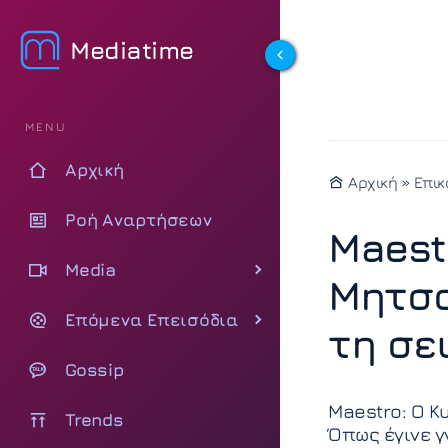
Mediatime
MENU
Αρχική
Αρχική
»
Επικ
Ροή Αναρτήσεων
Maest
Media
Μητσο
Επόμενα Επεισόδια
τη σε
Gossip
Maestro: Ο Κ
Trends
Όπως έγινε γ