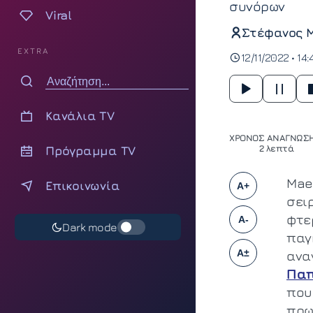
συνόρων
Viral
Στέφανος 
EXTRA
12/11/2022 • 14:
Κανάλια TV
ΧΡΟΝΟΣ ΑΝΑΓΝΩΣΗ
Πρόγραμμα TV
2 λεπτά
Mae
Επικοινωνία
A+
σει
φτε
A-
Dark mode
παγ
A±
ανα
Παπ
που 
πρω