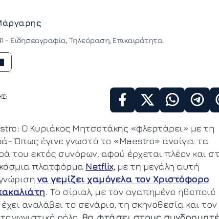
Μάργαρης
41 -
Ειδησεογραφία
Τηλεόραση
Επικαιρότητα
Σ:
stro: Ο Κυριάκος Μητσοτάκης «φλερτάρει» με τη
ρά- Όπως έγινε γνωστό το «Μaestro» ανοίγει τα
ρά του εκτός συνόρων, αφού έρχεται πλέον και σ
κόσμια πλατφόρμα
Νetflix,
με τη μεγάλη αυτή
γνώριση
να γεμίζει χαμόγελα τον Χριστόφορο
ακαλιάτη
. Το σίριαλ, με τον αγαπημένο ηθοποιό
έχει αναλάβει το σενάριο, τη σκηνοθεσία και τον
ταγωνιστικό ρόλο,
θα φτάσει στους συνδρομητ