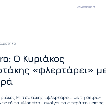
αιρότητα
ro: Ο Κυριάκος
τάκης «φλερτάρει» μ
ιρά
υριάκος Μητσοτάκης «φλερτάρει» με τη σειρά-
νωστό το «Μaestro» ανοίγει τα φτερά του εκτός