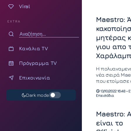
Viral
Maestro: 
EXTRA
κακοποίη
μητέρας κ
γιου απο 
Κανάλια TV
Χαράλαμπ
Πρόγραμμα TV
Η πολυαναμεν
νέα σειρά Mae
Επικοινωνία
που ετοίμασε 
Χριστόφορος
13/10/2022 16:48 •
Παπακαλιάτης,
Dark mode
Επεισόδια
πρεμιέρα! Απ
στις 22:30, απ
Mega Channel,
Maestro: 
πρώτο
είναι το