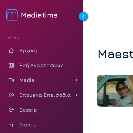
Mediatime
MENU
Maest
Αρχική
Ροή Αναρτήσεων
Media
Επόμενα Επεισόδια
Gossip
Trends