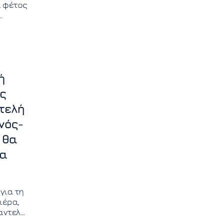
ι φέτος
α τον
όδας,
ή
ς
τελή
νός-
 θα
τα
για τη
ιέρα,
αντελή