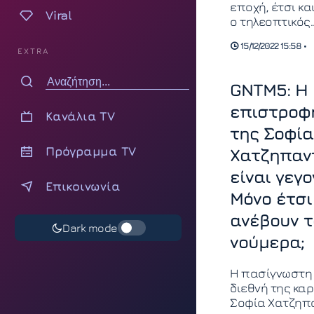
εποχή, έτσι κα
Viral
ο τηλεοπτικός
σταθμός Star
15/12/2022 15:58 •
ετοιμάζεται γι
EXTRA
τελικό του
διαγωνισμού μ
GNTM5: Η
GNTM.
επιστροφ
Κανάλια TV
της Σοφία
Πρόγραμμα TV
Χατζηπαν
είναι γεγο
Επικοινωνία
Μόνο έτσι
ανέβουν 
Dark mode
νούμερα;
Η πασίγνωστη 
διεθνή της καρ
Σοφία Χατζηπ