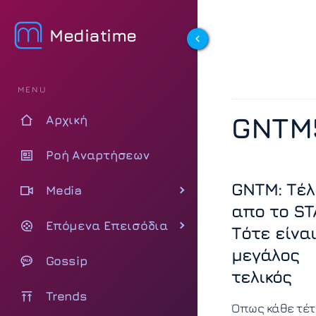
Mediatime
MENU
GNTM
Αρχική
Ροή Αναρτήσεων
GNTM: Τέλ
Media
απο το ST
Επόμενα Επεισόδια
Τότε είναι
μεγάλος
Gossip
τελικός
Trends
Όπως κάθε τέτ