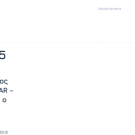
5
ος
AR –
 ο
οια