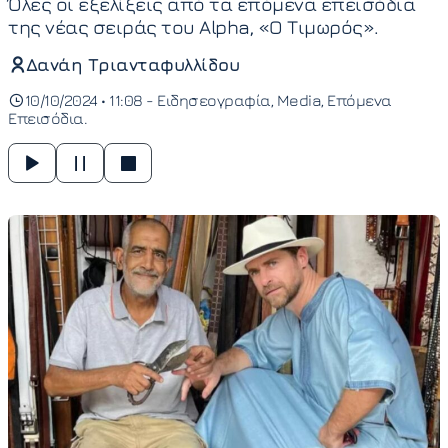
Όλες οι εξελίξεις από τα επόμενα επεισόδια
της νέας σειράς του Alpha, «Ο Τιμωρός».
Δανάη Τριανταφυλλίδου
10/10/2024 • 11:08 -
Ειδησεογραφία
Media
Επόμενα
Επεισόδια