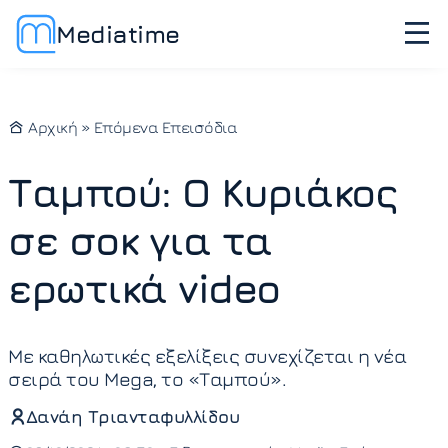
Mediatime
Αρχική
»
Επόμενα Επεισόδια
Ταμπού: Ο Κυριάκος
σε σοκ για τα
ερωτικά video
Με καθηλωτικές εξελίξεις συνεχίζεται η νέα
σειρά του Mega, το «Ταμπού».
Δανάη Τριανταφυλλίδου