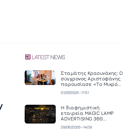
LATEST NEWS
Σταμάτης Κραουνάκης: Ο
σύγχρονος Αριστοφάνης
παρουσίασε «Το Μικρό
Μοναστηράκι» του
01/07/2026 • 17:51
ν
Η διαφημιστική
εταιρεία MAGIC LAMP
ADVERTISING 360
επενδύει σε
29/06/2026 • 14:09
κινηματογραφική
τεχνολογία νέας γενιάς