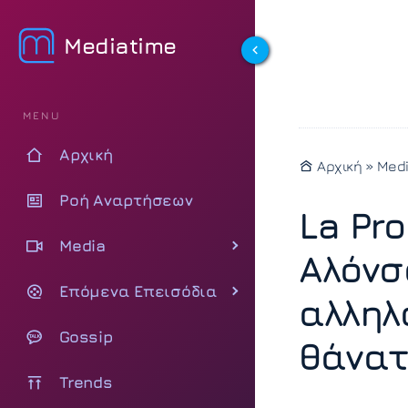
Mediatime
MENU
Αρχική
Αρχική
»
Med
Ροή Αναρτήσεων
La Pr
Media
Αλόνσ
Επόμενα Επεισόδια
αλληλ
Gossip
θάνατ
Trends