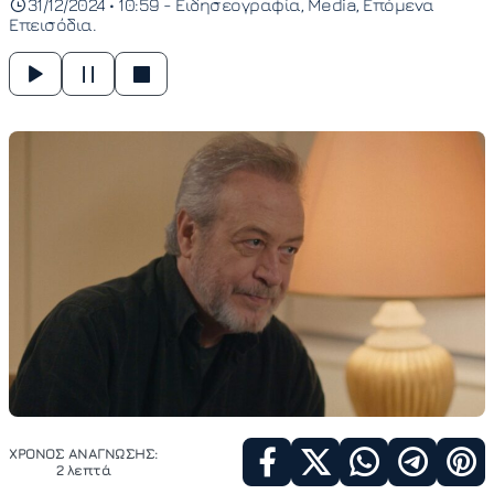
31/12/2024 • 10:59 -
Ειδησεογραφία
Media
Επόμενα
Επεισόδια
ΧΡΟΝΟΣ ΑΝΑΓΝΩΣΗΣ:
2 λεπτά