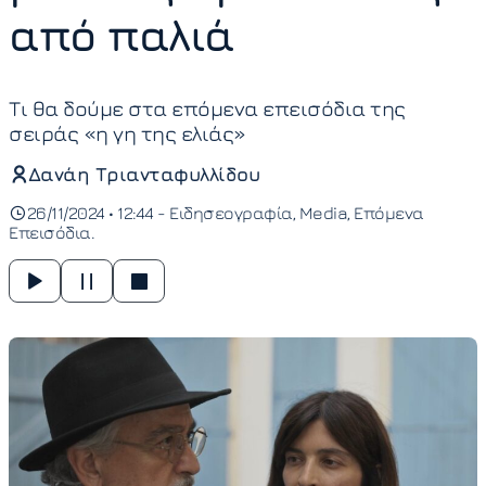
από παλιά
Τι θα δούμε στα επόμενα επεισόδια της
σειράς «η γη της ελιάς»
Δανάη Τριανταφυλλίδου
26/11/2024 • 12:44 -
Ειδησεογραφία
Media
Επόμενα
Επεισόδια