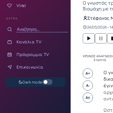
Ο γνωστός τρ
Viral
διαμάχη με τ
Στέφανος 
EXTRA
24/05/2024 • 1
Κανάλια TV
Πρόγραμμα TV
ΧΡΟΝΟΣ ΑΝΑΓΝΩΣΗ
3 λεπτά
Επικοινωνία
Ο γ
A+
δικ
Dark mode
έγι
A-
αρχή
A±
αντι
Ωστ