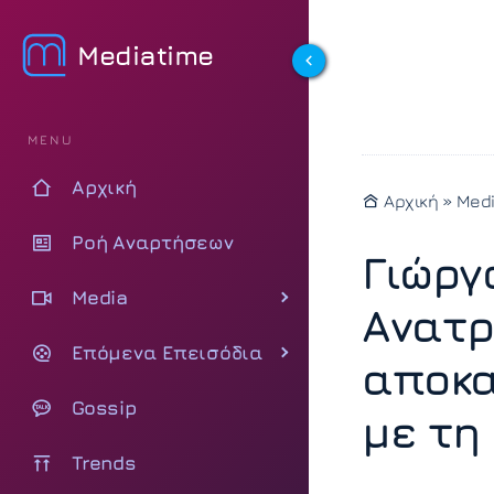
Mediatime
MENU
Αρχική
Αρχική
»
Med
Ροή Αναρτήσεων
Γιώργ
Media
Ανατρ
Επόμενα Επεισόδια
αποκα
Gossip
με τη
Trends