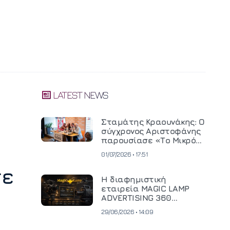
LATEST NEWS
Σταμάτης Κραουνάκης: Ο
σύγχρονος Αριστοφάνης
παρουσίασε «Το Μικρό
Μοναστηράκι» του
01/07/2026 • 17:51
τε
Η διαφημιστική
εταιρεία MAGIC LAMP
ADVERTISING 360
επενδύει σε
29/06/2026 • 14:09
κινηματογραφική
τεχνολογία νέας γενιάς