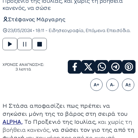
Προξενιό της Ιουλίας, και χωρίς τη βοήθεια
κανενός, να σώσε
Στέφανος Μάργαρης
23/05/2024 • 18:11 -
Ειδησεογραφία
Επόμενα Επεισόδια
ΧΡΟΝΟΣ ΑΝΑΓΝΩΣΗΣ:
3 λεπτά
A+
A-
A±
Η Στάσα αποφασίζει πως πρέπει να
σηκώσει μόνη της το βάρος στη σειρά του
ALPHA,
Το Προξενιό της Ιουλίας,
και χωρίς τη
βοήθεια κανενός,
να σώσει τον γιο της από τη
φυλακή
και την κόρη της από το «χρυσό