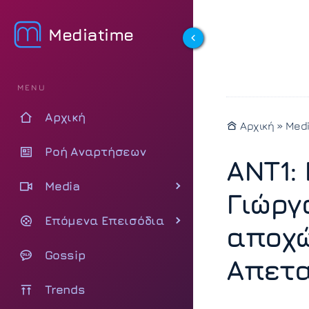
Mediatime
MENU
Αρχική
Αρχική
»
Med
Ροή Αναρτήσεων
ΑΝΤ1:
Media
Γιώργ
Επόμενα Επεισόδια
αποχώ
Gossip
Απετα
Trends