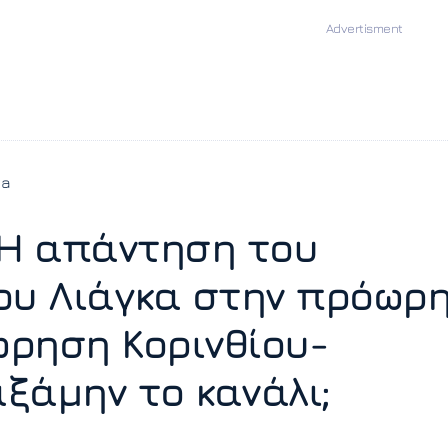
ia
 Η απάντηση του
ου Λιάγκα στην πρόωρ
ρηση Κορινθίου-
ξάμην το κανάλι;