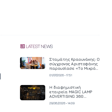
LATEST NEWS
Σταμάτης Κραουνάκης: Ο
σύγχρονος Αριστοφάνης
παρουσίασε «Το Μικρό
η
Μοναστηράκι» του
01/07/2026 • 17:51
Η διαφημιστική
εταιρεία MAGIC LAMP
ADVERTISING 360
επενδύει σε
29/06/2026 • 14:09
κινηματογραφική
τεχνολογία νέας γενιάς