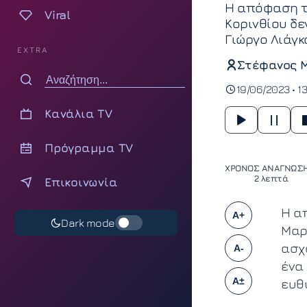
Η απόφαση το
Viral
Κορινθίου δ
Γιώργο Λιάγκ
EXTRA
Στέφανος 
19/06/2023 • 1
Κανάλια TV
Πρόγραμμα TV
ΧΡΟΝΟΣ ΑΝΑΓΝΩΣΗ
2 λεπτά
Επικοινωνία
Η α
A+
Dark mode
Μαρ
ασχ
A-
ένα
A±
ευθ