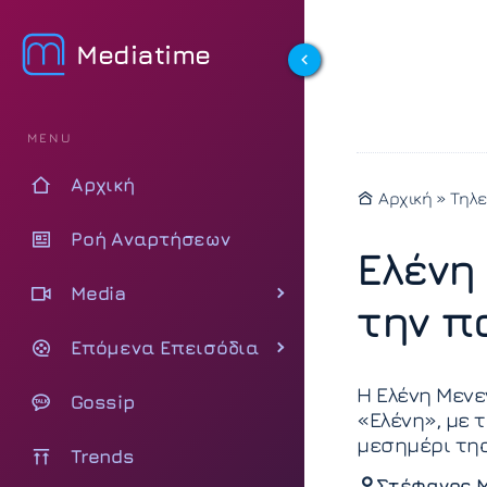
Mediatime
MENU
Αρχική
Αρχική
»
Τηλ
Ροή Αναρτήσεων
Ελένη
Media
την π
Επόμενα Επεισόδια
Η Ελένη Μενε
Gossip
«Ελένη», με
μεσημέρι της
Trends
Στέφανος 