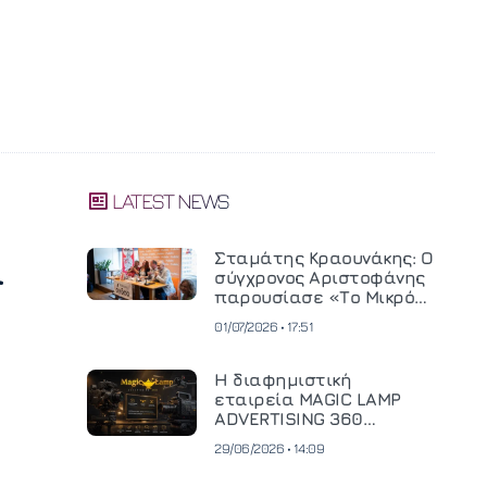
LATEST NEWS
α
Σταμάτης Κραουνάκης: Ο
σύγχρονος Αριστοφάνης
παρουσίασε «Το Μικρό
Μοναστηράκι» του
01/07/2026 • 17:51
Η διαφημιστική
εταιρεία MAGIC LAMP
ADVERTISING 360
επενδύει σε
29/06/2026 • 14:09
κινηματογραφική
τεχνολογία νέας γενιάς