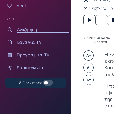
Viral
01/07/2024 • 18:
EXTRA
ΧΡΟΝΟΣ ΑΝΑΓΝΩΣΗ
Κανάλια TV
2 λεπτά
Η Ε
Πρόγραμμα TV
A+
εκπ
Επικοινωνία
Κου
A-
Ιουλ
A±
Dark mode
Η π
αφο
της
απο