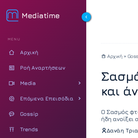
Mediatime
MENU
Αρχική
Αρχική
»
Goss
Ροή Αναρτήσεων
Σασμό
Media
και άν
Επόμενα Επεισόδια
Ο Σασμός φτά
Gossip
ήδη ανοίξει 
Trends
Δανάη Τρια