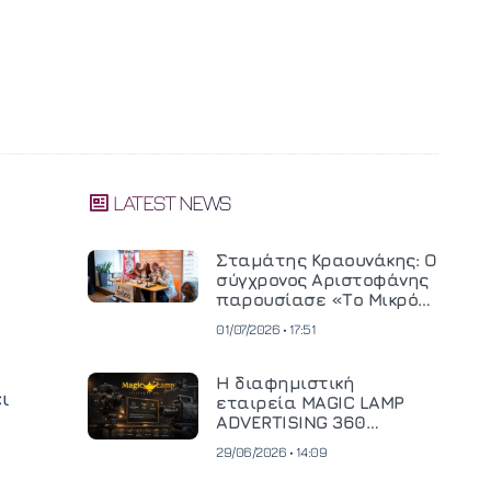
LATEST NEWS
Σταμάτης Κραουνάκης: Ο
σύγχρονος Αριστοφάνης
παρουσίασε «Το Μικρό
Μοναστηράκι» του
01/07/2026 • 17:51
Η διαφημιστική
ι
εταιρεία MAGIC LAMP
ADVERTISING 360
επενδύει σε
29/06/2026 • 14:09
κινηματογραφική
τεχνολογία νέας γενιάς