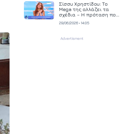
και ανεβάζει τον πήχη
Σίσσυ Χρηστίδου: Το
στην παραγωγή
Mega της αλλάζει τα
οπτικοακουστικού
σχέδια – Η πρόταση που
περιεχομένου
θα κρίνει το μέλλον της
29/06/2026 • 14:05