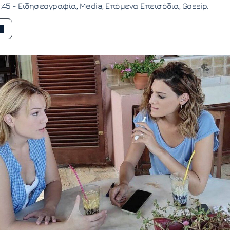
0:45 -
Ειδησεογραφία
Media
Επόμενα Επεισόδια
Gossip