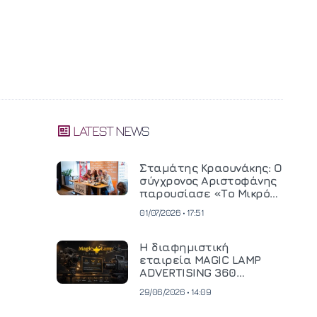
LATEST NEWS
Σταμάτης Κραουνάκης: Ο
σύγχρονος Αριστοφάνης
παρουσίασε «Το Μικρό
Μοναστηράκι» του
01/07/2026 • 17:51
Η διαφημιστική
εταιρεία MAGIC LAMP
ADVERTISING 360
επενδύει σε
29/06/2026 • 14:09
κινηματογραφική
τεχνολογία νέας γενιάς