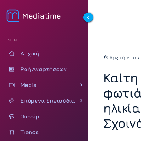
Mediatime
MENU
Αρχική
Αρχική
»
Goss
Ροή Αναρτήσεων
Καίτη
Media
φωτιά
Επόμενα Επεισόδια
ηλικί
Gossip
Σχοιν
Trends