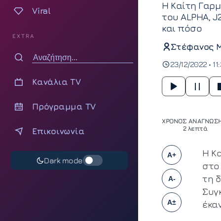
Η Καίτη Γαρμ
Viral
του ALPHA, J
και πόσο
EXTRA
Στέφανος 
23/12/2022 • 11
Κανάλια TV
Πρόγραμμα TV
ΧΡΟΝΟΣ ΑΝΑΓΝΩΣΗ
2 λεπτά
Επικοινωνία
Η Κ
A+
Dark mode
στο
τη δ
A-
Συγ
A±
έκα