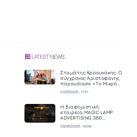
LATEST NEWS
Σταμάτης Κραουνάκης: Ο
σύγχρονος Αριστοφάνης
παρουσίασε «Το Μικρό
Μοναστηράκι» του
01/07/2026 • 17:51
Η διαφημιστική
εταιρεία MAGIC LAMP
ADVERTISING 360
επενδύει σε
29/06/2026 • 14:09
κινηματογραφική
τεχνολογία νέας γενιάς