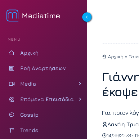
Mediatime
MENU
Αρχική
Αρχική
»
Goss
Ροή Αναρτήσεων
Γιάνν
Media
έκοψε
Επόμενα Επεισόδια
Για ποιον λό
Gossip
Δανάη Τρια
Trends
14/09/2023 • 11