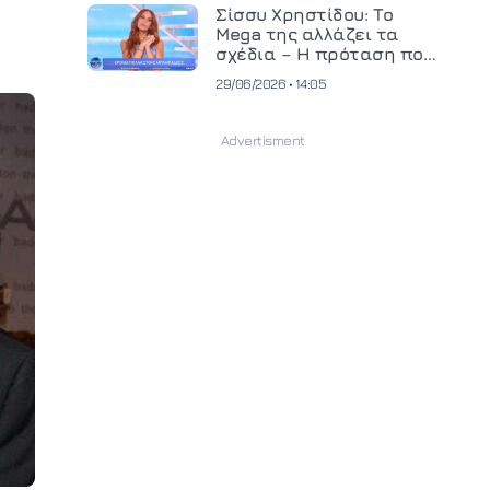
και ανεβάζει τον πήχη
Σίσσυ Χρηστίδου: Το
στην παραγωγή
Mega της αλλάζει τα
οπτικοακουστικού
σχέδια – Η πρόταση που
περιεχομένου
θα κρίνει το μέλλον της
29/06/2026 • 14:05