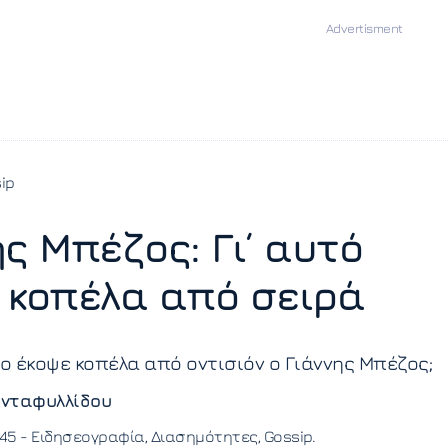
ip
ης Μπέζος: Γι΄ αυτό
 κοπέλα από σειρά
γο έκοψε κοπέλα από οντισιόν ο Γιάννης Μπέζος;
νταφυλλίδου
:45 -
Ειδησεογραφία
Διασημότητες
Gossip