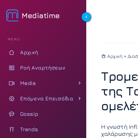
Mediatime
MENU
Αρχική
Αρχική
»
Δια
Ροή Αναρτήσεων
Τρομε
Media
της Τ
Επόμενα Επεισόδια
ομελέ
Gossip
Η γνωστή inf
Trends
χαλάρωσης με