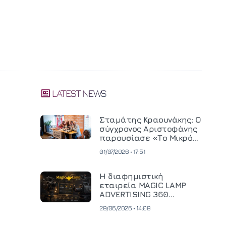
LATEST NEWS
Σταμάτης Κραουνάκης: Ο
σύγχρονος Αριστοφάνης
παρουσίασε «Το Μικρό
Μοναστηράκι» του
01/07/2026 • 17:51
Η διαφημιστική
εταιρεία MAGIC LAMP
ADVERTISING 360
επενδύει σε
29/06/2026 • 14:09
κινηματογραφική
η
τεχνολογία νέας γενιάς